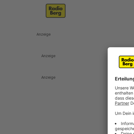
Anzeige
Anzeige
Anzeige