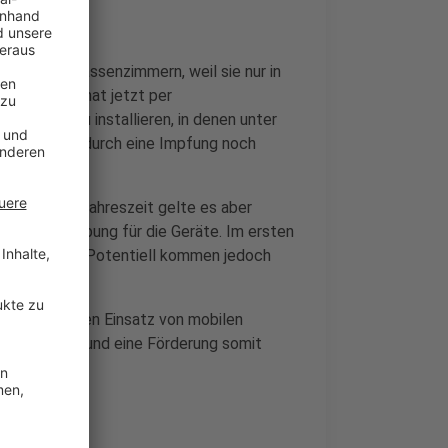
ter in den Klassenzimmern, weil sie nur in
h Gladbach hat jetzt per
uftfilter zu installieren, in denen unter
sgruppe kann durch eine Impfung noch
f die kalte Jahreszeit gelte es aber
er Ausschreibung für die Geräte. Im ersten
hafft werden. Potentiell kommen jedoch
den sollen.
her gegen den Einsatz von mobilen
ten gut sind und eine Förderung somit