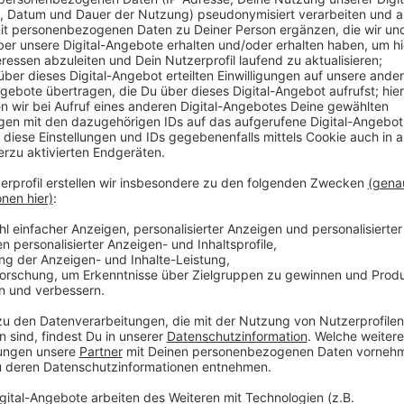
Anzeige
Kaum eine Schule in unserer Region hat bisher Luftfil
Ausnahmefällen gefördert werden. Die Stadt Bergisc
Dringlichkeitsbeschluss entschieden, in allen Räumen L
Zwölfjährige unterrichtet werden. Denn diese Alter
nicht geschützt werden, heißt es zur Begründung.
Die Räume können zwar gelüftet werden, mit Blick au
genau das zu vermeiden. Die Stadt beginnt nun mit d
Schritt sollen 150 Filter auf eigene Kosten angesc
700 Räume in Frage, die mit Filtern ausgestattet wer
Die meisten Kommunen im Bergischen haben sich bis
Luftfiltern entschieden, weil die Lüftungsmöglichkei
nicht möglich ist.