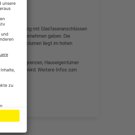
sige Versorgung mit Glasfaseranschlüssen
 Industrieunternehmen geben. Die
Investitionsvolumen liegt im hohen
e Grundstücksgrenzen, Hauseigentümer
 Haus gelegt wird. Weitere Infos zum