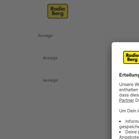
Anzeige
Anzeige
Anzeige