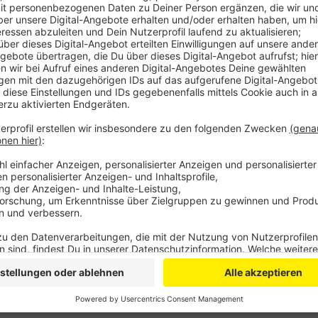
Anzeige
Nach zwei Jahren Bauzeit soll es dann eine zuverläs
für rund 25.000 Privathaushalte sowie Gewerbe- udn
Bauarbeiten sollen noch in diesem Jahr starten. Das 
zweistelligen Millionenbereich.
Die Glasfaser-Versorgung reicht zunächst bis an di
entscheiden dann selbst, ob die Verbindung auch ins
Ausbau findet ihr auf
www.obk.de/glasfaserausbau
Anzeige