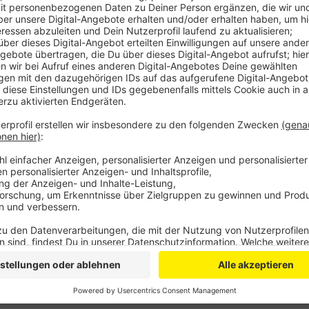
Anzeige
Gemeinsam mit interessierten Bürgerinnen und Bürger
Geschichte der Eine-Welt-Läden austauschen. Und w
Deutschland ist, soll es auch um die Produktion von 
der Rommerscheider Kirche St. Engelbert dabei sein 
(10.04.2024)
hier anmelden
. Der Global Brunch findet
Turmzimmer der Rommerscheider Kirche St. Engelbert
zum Global Brunch gibt es auch auf der
Seite der St
Anzeige