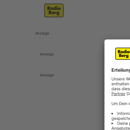
Anzeige
Anzeige
Anzeige