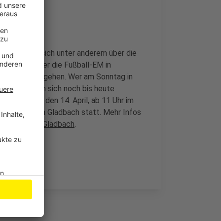
 wollen sie sich unter anderem über die
eil im Sommer die Fußball-EM in
Fairen Bällen gehen. Wer am Sonntag in
möchte, kann sich noch bis heute
 am Sonntag, den 14. April, ab 11 Uhr im
 in Bergisch Gladbach statt. Mehr Infos
adt Bergisch Gladbach
.