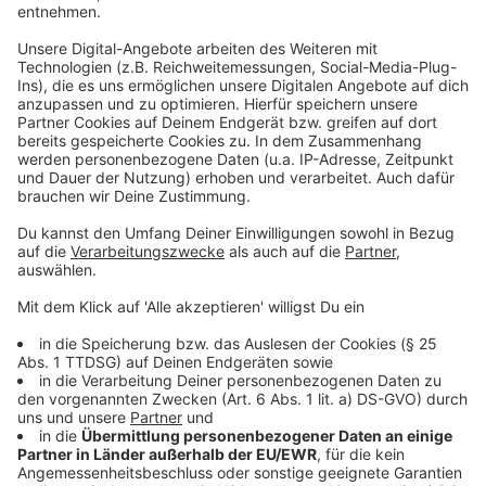
bemängeln, nun vor allem mit der Ampel-Regierung.
Anzeige
Das ist die Bewegung Fridays For Future
Anzeige
Als die Schülerin Greta Thunberg 2018 anstatt in die
Schule zu gehen, für den Klimaschutz demonstrierte,
gab es die Geburtsstunde der Fridays For Future-
Bewegung, die nach dem medialen Interesse nun auch
ziemlich schnell Anerkennung in Deutschland fand.
Schon im selben Jahr gab es die ersten Schülerinnen
und Schüler-Demonstrationen in deutschen Städten,
die in Greta Thunbergs Handeln ihre Vorreiterin sahen.
Seitdem setzen sich weltweit S
chüler, Studenten und
generell viele junge Menschen für bestimmte