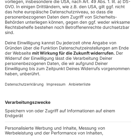
Klimaziele und -forderungen ein
und wählen dabei
sogenannte Freitagsdemonstrationen als ihre
Protestform. Es gilt, dass eigentlich jeden Freitag
irgendwo auf der Welt gestreikt wird. Bekannteste
Demonstrantin und Klimaaktivistin ist Luisa Neubauer,
die mit ihren Standpunkten und Äußerungen zu
bestimmten Themen immer wieder aneckt und derzeit
die für sie zu lasche Klimapolitik der Bundesregierung
in schärfsten Tönen bemängelt.
Anzeige
Anzeige