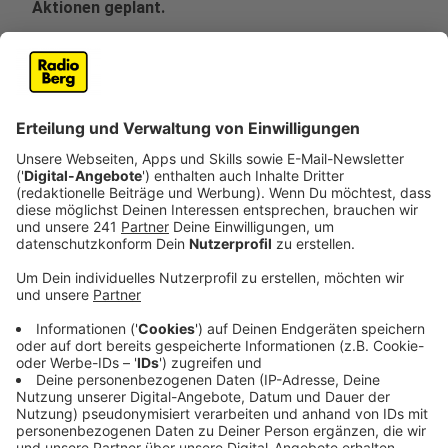
Aktionen geplant.
Veröffentlicht:
Freitag, 08.09.2023 09:26
Anzeige
Eine der Kernaussagen in der Ankündigung zum
Klimastreik von Fridays For Future lautet: "Die
Klimakrise ist real!" Dafür geht die Vereinigung mal
wieder auf die Straßen Deutschlands und ruft zum
"Globalen Klimastreik"
am 15. September
auf. Sie
fordern von Politik und Wirtschaft damit aufzuhören,
"grün zu sprechen und fossil zu handeln". Angemeldet
sind (Stand 10. September) bislang über 200 Aktionen,
Demonstrationen oder Seminare in ganz Deutschland.
Bei einem Blick auf die Karte liegen davon knapp 50
bei uns in Nordrhein-Westfalen. Hier gibt es die
gesamte Streikkarte in der Übersicht.