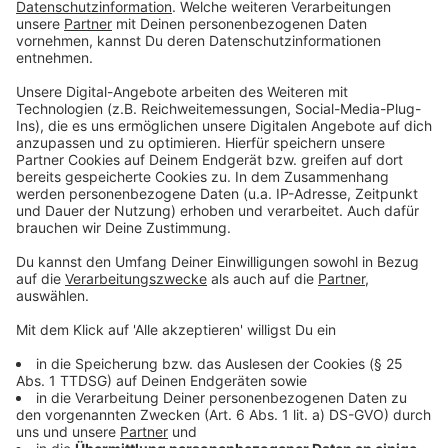
gestimmt.
Anzeige
"Dann sieht man mal, was passiert"
Anzeige
Viele von uns pflanzen Blühpflanzen im Garten oder auf
Verkehrsinseln in Städten, um Insekten zu helfen. Da
sieht das genaue Gegenteil auf Hunderten Hektar
erschreckend aus, sagt auch Uwe Hoffmann vom Nabu
Oberberg: "Man nimmt es so als selbstverständlich
wahr, dass wir in einer grünen Oase leben. Und wenn
dann mal diese grüne Oase tot ist, und man sieht das
mal auf einer großen Fläche - dann sieht man mal, was
passiert."