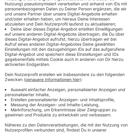
Wer sich jetzt aufregt, sollte sich über mehrere
Ebenen aufregen, auch über die EU: Solch ein Einsatz
von Glyphosat ist schlichtweg
legal in Europa
.
Glyphosat, das hoch umstrittene
Unkrautvernichtungsmittel, steht im Verdacht,
krebserregend zu sein. Die EU-Kommission hat die
Zulassung des Pestizids erst 2017 aber um fünf Jahre
verlängert.
Ab Dezember diesen Jahres muss sie Glyphosat neu
prüfen, um eine Verlängerung nach 2022 möglich zu
machen.
18 Mitgliedstaaten sollen für den Vorschlag der
Kommission für eine Verlängerung um fünf Jahre
gestimmt haben, nur neun dagegen, eine Enthaltung.
Auch Deutschland hatte für die weitere Zulassung