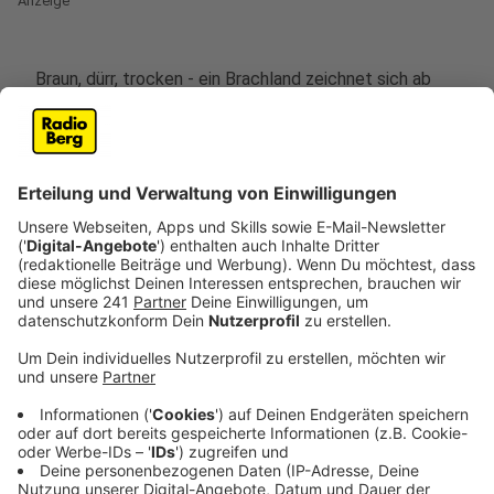
Anzeige
Braun, dürr, trocken - ein Brachland zeichnet sich ab
zwischen Hückeswagen-Straßweg und Wickesberg.
Ringsum grün, und dann das. Auf dem Feld möchte der
Landwirt Mais pflanzen, sagte er uns. Um es dafür
vorzubereiten hat er Glyphosat (von Monsanto, jetzt
Bayer) gespritzt. Das umstrittene
Unkrautvernichtungsmittel ist ein sogenanntes
"Totalherbizid".
Das Mittel wirkt "nicht-selektiv" gegen
Pflanzen, heißt: Alle damit behandelten Pflanzen
sterben.
Anzeige
Ganz legal
Anzeige