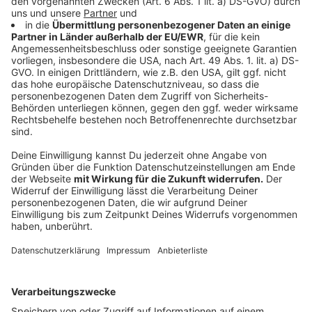
Straßenverkehrslärm.
Das lauteste Geräusch der Welt
: Am 27. August
1833 hörten Farmer in der Nähe des australischen
Ortes Alice Springs Geräusche, die wie zwei
Schüsse klangen. Die Geräusche hatte jedoch kein
Gewehr, sondern ein 3.600 Kilometer entfernter
Vulkan auf der indonesischen Insel Krakatau
verursacht. Der Vulkanausbruch gilt als das
lauteste jemals von Menschen gemessene
Geräusch – in 160 Kilometer Entfernung zeigten
Messgeräte noch 180 Dezibel an. Genug, um ein
menschliches Trommelfell platzen zu lassen. Ein
Schallpegel von etwa 200 Dezibel ist für den
Menschen tödlich.
Der stillste Raum der Welt:
Laut Guinness-Buch
der Rekorde befindet er sich im US-Bundesstaat
Minnesota. Das stille Örtchen absorbiert 99,99
Prozent aller Geräusche, der Raum wird zur
Klangforschung genutzt. Er ist nur über zwei