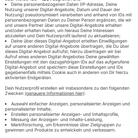
Warum sorgen manche Geräusche für
Gänsehaut?
Anzeige
Die Gänsehaut bei fiesen Geräuschen ist ein Relikt aus
der Urzeit: Damals haben sie Gefahr bedeutet: Die
Körperhaare stellten sich auf, damit man für den
Angreifer größer und bedrohlicher wirkte. Und ein
bisschen davon ist noch geblieben: Auch wenn wir
heute kein Fell mehr haben, ziehen sich unsere
Haarwurzeln zusammen und wir bekommen Gänsehaut.
Dadurch entsteht dann auch das Gefühl, dass uns eine
kalte Schauer über den Rücken läuft.
Anzeige