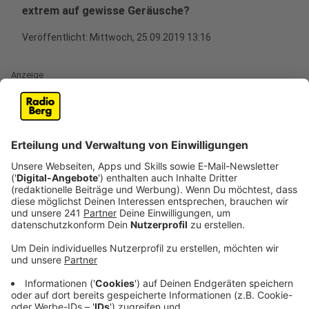
extrem auf gewisse Geräusche?
Veröffentlicht:
Mittwoch, 25.09.2019 13:16
Anzeige
Welche Geräusche wir so richtig fies finden, hängt
tatsächlich auch davon ab, was wir für Erfahrungen
gemacht haben: Zum Beispiel erinnert das Kreide-
Quietschen oft an einen fiesen Lehrer oder das
Kratzen der Gabel über den Teller an die endlose "iss
deinen Teller auf" - Tirade von Mama und Papa. Je
nachdem was wir erlebt habt stört uns das eine
Geräusch daher mehr als das andere. Es ist also ein
Stück weit ein subjektives Empfinden, welches
Geräusch und Gänsehaut bereitet.
Anzeige