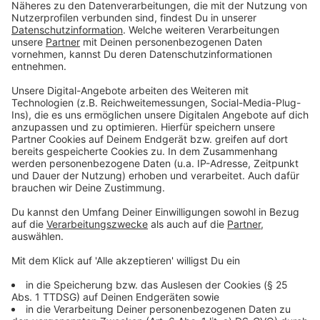
Fakten zum menschlichen Ohr
Anzeige
Frauen können besser zuhören
. Zahlreiche
Untersuchungen belegen, dass sie tatsächlich
Gesprochenes besser verstehen als Männer. Das
gilt insbesondere für den Frequenzbereich von
1.000 Hertz, der für das Sprachverständnis
entscheidend ist.
In Europa sterben alljährlich etwa 10.000
Menschen an den Folgen von Lärm.
Lärmbelastung wirkt sich mittel- und langfristig
schädlich auf Herz und Kreislauf aus, da sie
körperliche Stressreaktionen auslöst. Für Stress
sorgt dabei bereits Lärm, der nicht unmittelbar
hörschädigend ist, wie zum Beispiel