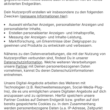
Schon am Samstagabend sind in Burscheid-Straßerhof
mehrere Autos und Wohnmobile ausgebrannt, in der
Nähe explodierten mehrere Gasflaschen. Die dunkle
Rauchsäule war auch in den Nachbarkommunen bis
nach Leverkusen zu sehen.
Und in Bergisch Gladbach ist eine vermisste 79-Jährige
nach rund zwölf Stunden Suche wohlbehalten
gefunden worden. Polizei, Feuerwehr und DLRG hatten
seit Samstagabend unter anderem mit Hunden,
Drohnen und einem Hubschrauber gesucht. Am
Sonntagmorgen wurde die demente Frau in Refrath
gefunden, medizinisch versorgt und nach Hause
gebracht.
Anzeige