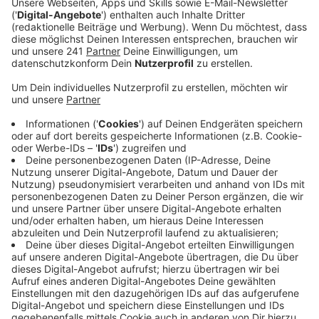
Sonntagabend ist die Feuerwehr zu einem
schweren Unfall auf die A4 gerufen worden.
Veröffentlicht:
Montag, 01.06.2026 06:21
Anzeige
Nahe der Anschlussstelle Bensberg war in Richtung
Köln eine Person lebensgefährlich verletzt worden,
nachdem das Auto von der Spur abgekommen und
überschlagen im Graben gelandet war.
Außerdem gab es am Sonntagmittag in Gladbach einen
Einsatz in einem Nebengebäude des Evangelischen
Krankenhauses. Ammoniak war aus der Kühlungsanlage
eines MRT ausgelaufen. Laut Feuerwehr war das
Krankenhaus selbst nicht betroffen, Gefahr für
Patienten bestand nicht.