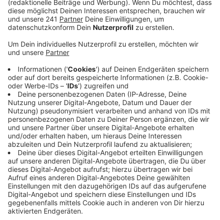
am Schulzentrum.
Veröffentlicht:
Freitag, 21.08.2020 06:07
Anzeige
Hier sollen der Ganztagsbereich und die Mensa
eingerichtet werden. Im nächsten Sommer soll das
Forum fertig sein. 8 Millionen Euro Fördergelder hat die
Stadt bisher für die Sanierung bekommen, weitere
Fördergelder werden noch beantragt, so dass knapp
die Hälfte der Gesamtkosten von 25 Millionen Euro
gedeckt sein soll.
Vor 7 Jahren haben die Planungen zum Umbau und zur
Modernisierung begonnen. Zwischendurch gab es
Probleme mit der Ausschreibung des Projekts, weil
sich kein Bauträger gefunden hatte.