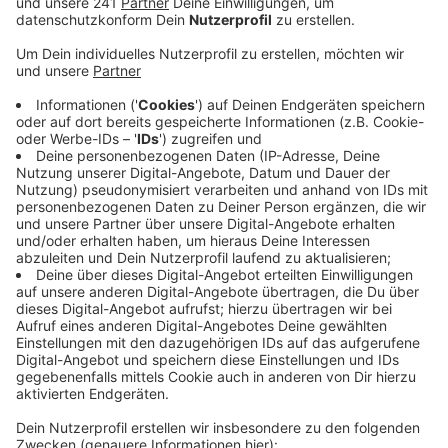
gegeben.
Veröffentlicht:
Donnerstag, 01.02.2024 06:19
Anzeige
Nach ersten Erkenntnissen der Polizei war ein 42-
Jähriger Busfahrer mit seinem Kollegen auf
Betriebsfahrt im Thaler Weg. Dann kam der Bus aus
noch ungeklärter Ursache von der Fahrbahn ab und
prallte gegen eine Garage. Die wurde dabei so sehr
beschädigt, dass sie einstürzte. Der Bus musste mit
einem Kran geborgen und abgeschleppt werden.
Anzeige
©
Polizei OBK