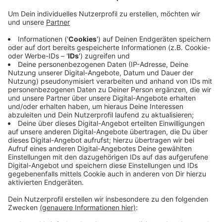
Anzeige
Ein Zeuge hatte bemerkt, dass einen Scheibe
eingeschlagen und die Rezeption durchsucht worden
war. Bei der Suche nach dem Täter entdeckte die
Polizei den 22-jährigen Einbrecher aus Marienheide
schlafend in einem Hotelzimmer. Er stand
augenscheinlich unter Drogeneinfluss und war nicht
orientiert. Anschließend hat er seinen Rausch auf der
Wache ausgeschlafen und ist jetzt wieder auf freiem
Fuß.
Anzeige