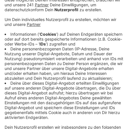
Veröffentlicht:
Freitag, 01.12.2023 16:37
Anzeige
Die Verpackungssteuer ist vom Tisch, der Haushalt für
2024 verabschiedet – und es geht nicht ohne
Steuererhöhungen. Der Haushalt in Gummersbach ist
nur ausgeglichen, weil die Stadt auf die
Ausgleichsrücklage zurückgreifen kann. Trotzdem
gehen die Steuersätze nach oben – für die
Grundsteuer B heißt das ganz konkret: 60 Prozent der
Steuerpflichtigen in Gummersbach müssen im
kommenden Jahr 63 Euro mehr Grundsteuer im Jahr
zahlen. Auch bei den OGS-Beiträgen in den
Grundschulen hat der Rat eine Erhöhung beschlossen:
Die monatlichen Elternbeiträge gehen bei mittlerem
Einkommen zwischen 10 bis 15 Euro nach oben. Grund