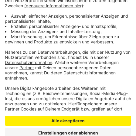
wandert die Baustelle dann auf den Streckenabschnitt
entlang der Klinikumsparkplätze. Hier wird eine Ampel
zum Einsatz kommen. Im kommenden Frühjahr will man
mit der Sanierung fertig sein, wenn denn das Wetter
nicht dazwischenfunkt.
Anzeige
Anzeige
Anzeige
Anzeige