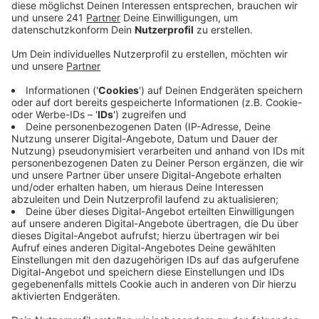
zu jeder Zeit gewährleistet bleiben. Die Stadt hat
nun die Details vorgestellt.
Veröffentlicht:
Donnerstag, 04.05.2023 11:53
Anzeige
Mit Ferienbeginn Ende Juni gehen die Bauarbeiten am
Kreisel unterhalb des Klinikums los- der Bereich wird
komplett gesperrt. Die Stadt rät allen
Verkehrsteilnehmern den Bereich weiträumig zu
umfahren. Extra eingerichtete Fahrspuren nur für den
Rettungsdienst sorgen dafür, dass der
Rettungsbetrieb nicht beeinträchtigt ist. Die Stadt
hat die Sperrung des Kreisverkehrs bewusst in die
Sommerferien gelegt, weil dann deutlich weniger
Verkehr herrscht als sonst. Etwa einen Monat später