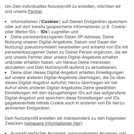
Anzeige
HSG Bergische Panther - TuS Volmetal 26:23
VfL Gummersbach II - SG Schalksmühle 33:29
In der Tabelle sind die Panther fünfter mit 25:13
Punkten. Gummersbach ist sechster mit 23:15 Zählern.
Beide stehen damit in der Meisterrunde und haben den
Klassenerhalt sicher.
Anzeige