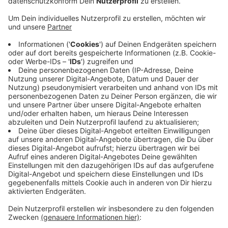
Anzeige
Es war ein packender Pokal-Fight vor 4.000
Zuschauern in Lemgo - die Geschichte ist mit Zahlen
erzählt: Mit fünf Toren führte der VfL nach ganz
starkem Beginn nach einer Viertelstunde. Nach der
Pause warf Gummersbach sieben Minuten kein Tor.
Dafür vergab der VfL vier Siebenmeter.
Und: Allein in der zweiten Halbzeit traf Gummersbach
siebenmal Latte oder Pfosten.
Es war die vierte Niederlage in Folge gegen Angst-
Gegner Lemgo.
Anzeige