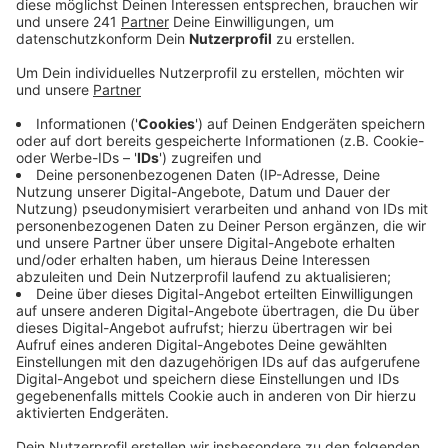
Veröffentlicht:
Sonntag, 13.12.2020 18:36
Anzeige
Der Auswärtserfolg in Sachsen war der siebte Sieg
des VfL in Folge.
Nach einer frühen 4:0-Führung sah es nach einer
sicheren Sache aus. Aber die Gastgeber glichen zum
11:11 aus und hielten die Partie bis eine Viertelstunde
vor Schluss offen, wobei der VfL die Führung nie
abgab. In der Offensive vergab der VfL mehrere klare
Chancen.
Kapitän und Spielmacher Timm Schneider sah kurz vor
der Pause die Rote Karte, was Gummersbach aber nur
kurzzeitig verunsicherte. Beste Werfer waren Janko
Bozovic (7), Raul Santos (6) und Alexander Hermann