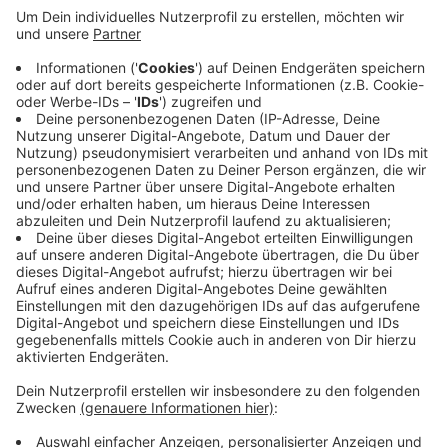
Veröffentlicht:
Sonntag, 26.11.2023 19:59
Anzeige
HSG Bergische Panther - HG Saarlouis 30:37
VfL Gummersbach - OHV Aurich 32:27
In der Tabelle ist Gummersbach zweiter mit 21:3
Punkten, die Panther sind zehnter mit 11:13 Zählern.
Anzeige
Anzeige