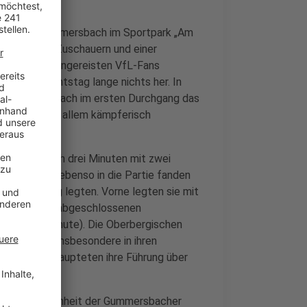
t der VfL Gummersbach im Sportpark „Am
. Vor 2.578 Zuschauern und einer
die zahlreich angereisten VfL-Fans
2. Weihnachtstag lange nichts her. In
ar Gummersbach im ersten Durchgang das
lfte zwei vor allem kämpferisch
e.
ern, die nach drei Minuten mit zwei
cher jedoch ebenso in die Partie fanden
t an den Tag legten. Vorne legten sie mit
m erfolgreich abgeschlossenen
rnahm (6. Minute). Die Oberbergischen
 die Hand. Insbesondere in ihren
voll und behaupteten ihre Führung über
.
eichte Überlegenheit der Gummersbacher