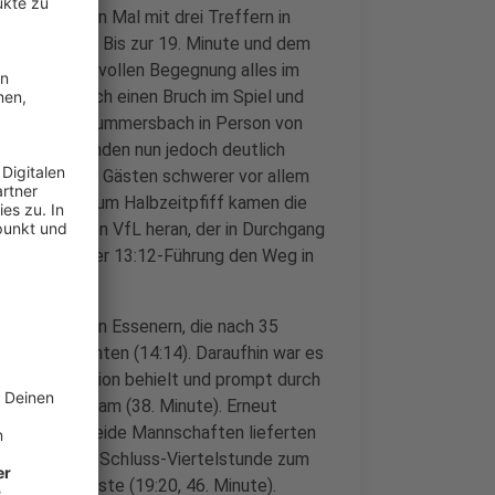
ig zum ersten Mal mit drei Treffern in
gile Sommer. Bis zur 19. Minute und dem
einer schwungvollen Begegnung alles im
rzeugten jedoch einen Bruch im Spiel und
m Anschluss Gummersbach in Person von
e Essener standen nun jedoch deutlich
chten es den Gästen schwerer vor allem
ommen. Bis zum Halbzeitpfiff kamen die
ein Tor an den VfL heran, der in Durchgang
ieß und mit der 13:12-Führung den Weg in
 zunächst den Essenern, die nach 35
erzielen konnten (14:14). Daraufhin war es
die Konzentration behielt und prompt durch
r zum 16:14 kam (38. Minute). Erneut
 Minuten. Beide Mannschaften lieferten
m Anbruch der Schluss-Viertelstunde zum
nnehmen musste (19:20, 46. Minute).