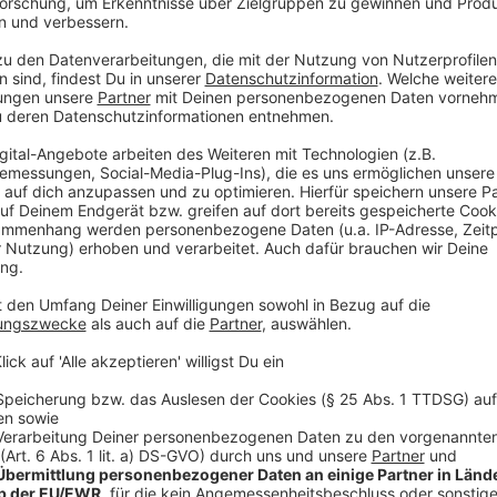
heraus, so dass die Gäste nach 17 Minuten folgericht
Führung gingen. Torschütze zum 9:6 war erneut der a
Tor zum 11:8 durch Janko Božović hatte der VfL in 
Griff. Kleine Unzulänglichkeiten auf beiden Seiten e
es dauerte fünf Minuten, ehe zunächst Essen und i
Božović wieder das Tor trafen (12:9, 24. Minute). Di
offensiver und dadurch besser in der Abwehr und ma
aus dem Rückraum in gute Abschlusspositionen zu k
Gastgeber – auch dank doppelter Überzahl – bis auf 
eins insgesamt den etwas stärkeren Eindruck hinterl
die Kabine antrat.
Die ersten Akzente in der zweiten Halbzeit gehörten
Minuten erstmals seit dem 3:3 wieder den Ausgleich 
jedoch wieder der VfL, der auch in dieser Situation 
zwei schnelle Treffer durch Božović und Robin Halle
folgte das Aufbäumen von TuSEM zum 17:17 nach 41
sich nun ein Duell auf Augenhöhe, wobei der VfL zu
ersten Mal in der zweiten Hälfte einen Rückstand hi