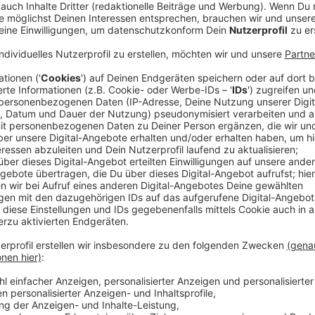
Im ersten Rückrundenspiel der laufenden Saison ha
Hallo“ mit 24:29 (13:12) gegen TuSEM Essen verloren
stimmungsvollen Kulisse, für die nicht zuletzt auch 
sorgten, schenkten sich die beiden Mannschaften am 
einem weitgehend rasanten und spannenden Spiel w
spielerisch stärkere Team, während der TuSEM in Hä
dagegenhielt und das Spiel erfolgreich drehen konnt
Die ersten Aktionen des Spiels gehörten den Gastgeb
Treffern in Front gehen konnten, ehe die Gummersba
und in der Abwehr schnell ihre gewohnte Aggressivitä
drei Toren in Folge nach, so dass der VfL nach eine
Siebenmeter mit 3:2 zum ersten Mal die Führung übe
legten weiter nach und nahmen das Spielgeschehen in
Offensivbemühungen agierten die Blau-Weißen druck
das 7:5 durch Tobias Schröter von außen (14. Minute)
Nach einer Viertelstunde kristallisierte sich eine l