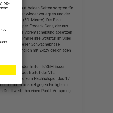
lle Angriffe auf beiden Seiten sorgten für
zunächst immer wieder vorlegten und der
hritt hielt (50. Minute). Die Blau-
n Essens Keeper Frederik Genz, der aus
n in Folge zur Vorentscheidung absetzen
en in dieser Phase ihre Struktur im Spiel
 liegen. Von dieser Schwächephase
 VfL schlussendlich mit 24:29 geschlagen
11 Punkten wieder hinter TuSEM Essen
lenderjahres bestreitet der VfL
stfalenfalle zum Nachholspiel des 17.
nnten ihr Heimspiel gegen Bietigheim
en Duell weiterhin einen Punkt Vorsprung