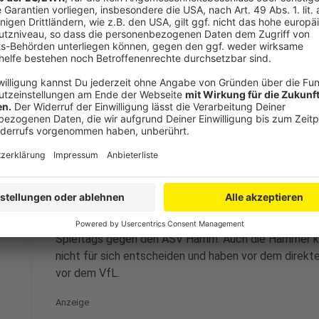
Im Anschluss ging es wieder furios hin und her. Schne
einen rasanten Schluss-Spurt, bei dem die Essener 
VfL im Gegenzug bis zum 22:22 durch Yonatan Dayan Sc
Weißen scheiterten allerdings zunehmend häufiger a
Oberwiehl stammt, so dass sich TuSEM mit vier Tore
konnte (22:26, 55. Minute). Die Gummersbacher verlor
und ließen durch nervöse Aktionen zu viele Chancen
erholten sich die Gäste nicht mehr, so dass sich der
geben musste.
Durch die Niederlage fällt der VfL mit nunmehr 23:
zurück auf den vierten Rang. Das letzte Spiel des Ka
Gummersbach am 30. Dezember in der Dortmunder We
Spieltags gegen den ASV Hamm. Auch die Hammer ko
nicht für sich entscheiden und haben vor dem direkt
vor dem VfL.
Anzeige