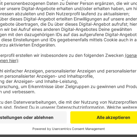
In Abstimmung mit den Vereinsvertretern aus Dormag
schnellstmöglich neu terminiert werden.
Anzeige