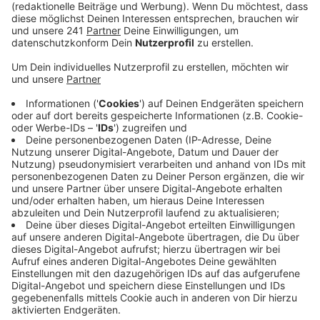
Impf-Priorisierung aus.
Veröffentlicht:
Dienstag, 27.04.2021 06:35
Anzeige
Es braucht mehr Impfstoff, dann könnten auch die
Hausärzte endlich in vollem Umfang mit dem impfen
loslegen, sagt der Vorsitzende der KV Rheinberg
Heribert Wiemer.
Der Vorteil für die Impfung beim Hausarzt läge auf der
Hand, sagt Wiemer: Die Ärzte kennen ihre Patienten
am besten und kennen vor allem die Vorerkrankungen.
Deshalb fordert die Kassenärztliche Vereinigung in
NRW, die Impf-Priorisierung aufzuheben. Die Hausärzte
sollen nach ihrem eigenen medizinischen Sachverstand