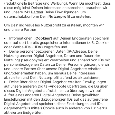
„Es ist ein Schlag ins Gesicht für alle Praxen und
Impfzentren.“ So kommentiert der Hausärzteverband
Nordrhein die Pläne der Politik, dass bald auch
Apotheker gegen Corona impfen sollen. Der Verband
wirft der Politik ein Komplettversagen vor.
Anstatt Probleme zu lösen, schaffe die Politik mit
Schnellschüssen täglich neue - so der
Hausärzteverband. Es fehle nicht an Impfstandorten,
sondern an Impfstofflieferungen, sagt der Verband.
Anzeige
Impftermine müssen abgesagt werden
Anzeige