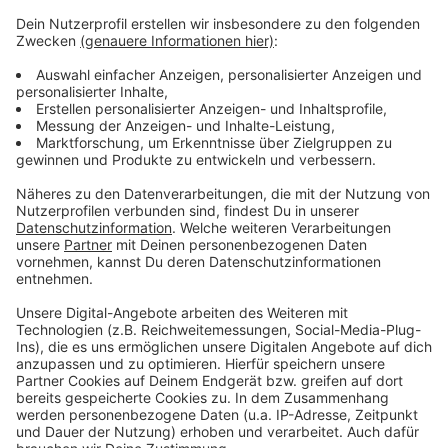
Außerdem sei eine Impfung mehr, als nur eine Spritze
zu setzen – dazu gehöre auch Verantwortung
gegenüber dem Patienten. Aktuell kommen nicht die
bestellten Mengen an Impfstoff in den Praxen an -
viele Impftermine müssen abgesagt oder verschoben
werden. Ziel müsse jetzt sein, dass die Praxen
ausreichend beliefert werden – und das bevorzugt, da
sie den Großteil aller Impfungen spritzen.
Anzeige
Anzeige