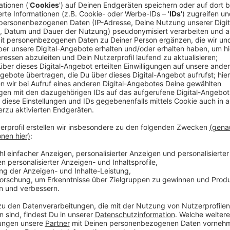
Lisa Feller
Herbst dich nicht so: "Wetter-App-Roulette"
Anzeige
Unsere Herbst-Comedy mit Lisa Feller "Herb
Anzeige
So heißt unsere neue Serie von und mit Lisa Feller, d
Lisa lässt dabei kein Thema aus, das uns im Herbst 
und Mücken im Herbst, oder Backen und Kürbisse schn
durch den Herbst.