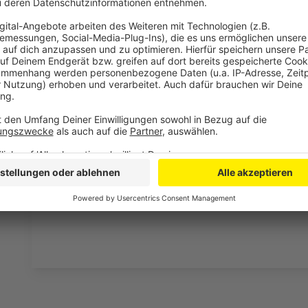
Anzeige
Lisa Feller mit Programm auf Tour
Anzeige
Wer nicht genug bekommen und weitere Portionen 
Lisa Feller ist aktuell mit ihrem Programm "Schön für
Ticketinfos
gibt es hier
.
Anzeige