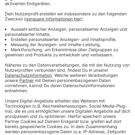
Ausgeschilderte Umleitung jetzt auch für
Radfahrer
Anzeige
Neu ist auch eine weiträumige und gut beschilderte
Umleitung für die Radfahrer der Balkantrasse. Hier gab
es in den vergangenen Jahren immer wieder
Beschwerden. Die Kirmes endet am Dienstag, die
zahlreichen Straßensperrungen in der
Wermelskirchener City gehen dann aber noch bis
Donnerstag.
Anzeige