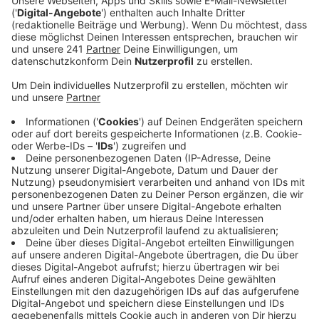
arbeitsreiche Tage vorbereitet.
Veröffentlicht:
Freitag, 23.08.2019 14:17
Anzeige
Auch in diesem Jahr wurden zur Sicherheit
Wassertanks als Barriere an den Zugängen der Kirmes
aufgestellt. Das Sicherheitskonzept der vergangenen
Jahre hat sich bewährt. Mitarbeiter des
Ordnungsamtes und die Polizei werden bis Dienstag
hohe Präsenz zeigen, sagte uns ein Sprecher der
Stadt. Zum ersten Mal in der Geschichte werden auch
auf der Eich Buden aufgestellt, somit gibt es eine
durchgängige Verbindung zwischen Schwanenplatz
und Loches Platz.
Anzeige