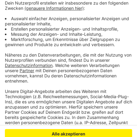
wollen die Unternehmen weniger investieren - in
Oberberg will außerdem mehr als ein Drittel der
Betriebe beim Personal den Rotstift ansetzen. Als
Haupt-Risiken für die wirtschaftliche Entwicklung
werden die Arbeitskosten, die Inlands-Nachfrage und
der Fachkräftemangel genannt.
Anzeige
Anzeige
Anzeige