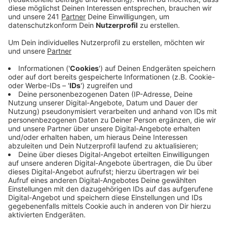
Veröffentlicht:
Montag, 03.11.2025 15:40
Anzeige
Vor allem im industriell geprägten Oberberg hat sich
die Situation deutlich verschlechtert, sagt Michael
Sallmann von der IHK Oberberg – hier sprechen satte
43% der Betriebe aktuell von einer schlechten Lage:
Also die Wirtschaftskrise in Deutschland ist eine
Industriekrise. Und Oberberg ist das industrielle
Herz des IHK-Bezirks. Wir haben fast 40% der
Beschäftigten in der Industrie. Und deswegen
trifft dann diese Krise diese Region besonders.
In Rhein-Berg bewertet immerhin noch ein Viertel der
Unternehmen die aktuelle Lage als gut. Trotzdem