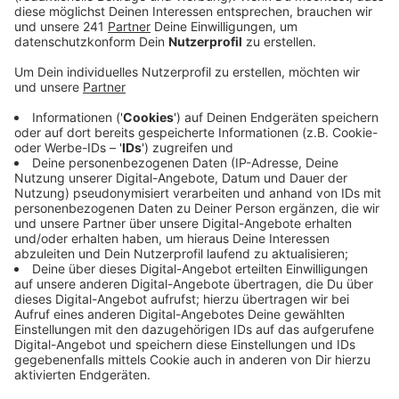
Veröffentlicht:
Mittwoch, 21.05.2025 06:36
Anzeige
Durch die zunehmende Spezialisierung und
Technologisierung wird der Ausbildungsaufwand der
Einsatzkräfte immer größer, sagt der
Kreisbrandmeister. Das raube viel Zeit.
Auch die Technik an den Einsatzfahrzeugen wird immer
komplexer.
Außerdem muss sich die Feuerwehr wegen des
Klimawandels viel intensiver dem Katastrophenschutz
widmen: Es gibt mehr Starkregen und
Hochwasserereignisse, aber auch mehr Waldbrände
wegen Trockenheit.