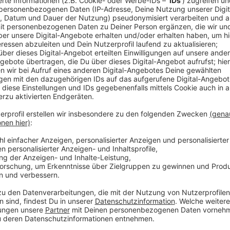
Anzeige
Ab sofort können sich soziale Einrichtungen aus de
anmelden, teil der Rheinisch-Bergische Kreis mit.
Der Kreis und seine Kommunen erhalten 1,6 Million
in Oberberg werden rund 1,3 Millionen Euro verteilt. 
Einrichtungen der sozialen Infrastruktur wie Tafeln, 
Seniorentreffs oder Kleiderkammern. Sie leiden bes
Energie- und Lebensmittel und können nun die Förde
Hier gibt es Details zur Bewerbung:
Die Bedarfsanmeldungen erfolgen zentral über den R
Einrichtungen können ihre ausgefüllte Bedarfsanmel
2023 per E-Mail an staerkungspakt@rbk-online.de, 
an folgende Adresse senden: Rheinisch-Bergischer Kre
Stärkungspakt NRW, Refrather Weg 30, 51469 Bergi