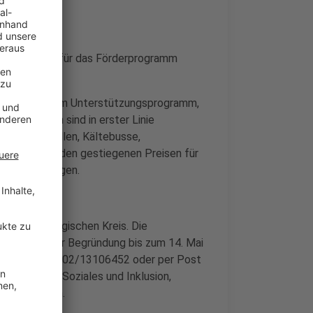
m Bergischen für das Förderprogramm
en Euro aus dem Unterstützungsprogramm,
Angesprochen sind in erster Linie
Beratungsstellen, Kältebusse,
onders unter den gestiegenen Preisen für
rung beantragen.
heinisch-Bergischen Kreis. Die
dung mit einer Begründung bis zum 14. Mai
per Fax an 02202/13106452 oder per Post
is, Amt für Soziales und Inklusion,
sch Gladbach.