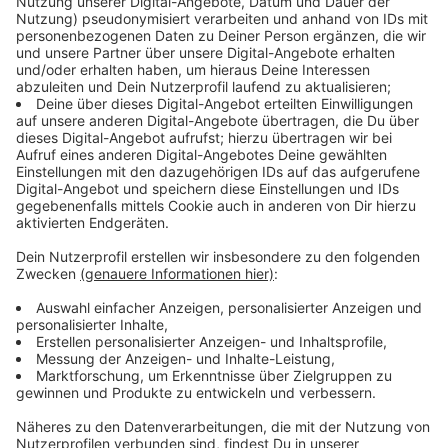
Wir haben extra zwei aktive Radsportler gefragt,
ob sie das Tandem fahren wollen, weil man
braucht dafür schon ein wenig Muskelkraft. Die
beiden haben aber großes Interesse!
Das Tandem ist aus dem Jahre 1937 und ist wie viele
andere Kuriositäten auch in der Ausstellung des
Zweiradmuseums in Radevormwald zu besichtigen.
Anzeige
Historisch in jeder Hinsicht
Anzeige
Zum Beispiel sind auch motorisierte Zweiräder, die
große Ähnlichkeiten mit den heutigen E-Bikes haben,