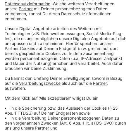
dabei. Anstelle eines Akkus, haben die einen flachen
Benzintank auf den Gepäckträger geschnallt.
Hauptsächlich werden aber vor allem viele alte
Rennräder mitfahren - die sind zum Teil noch aus der
Vorkriegszeit.
Spektakulär für die Zuschauer sind aber nicht nur die
Räder sondern auch das historisch-korrekte Outfit der
Fahrer.
Los geht es um 11 Uhr 30 am Zweiradmuseum in
Radevormwald. Da ist Start und Ziel und es gibt ein
buntes Rahmenprogramm. Ihr könnt auch selber
mitfahren mit eurem historischen Rad und euch noch
hier anmelden.
Dort findet ihr auch alle Infos über die
Strecke!
Anzeige