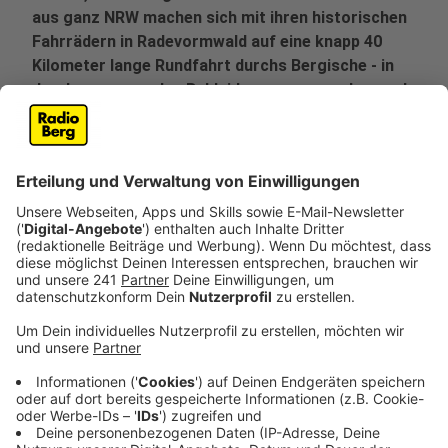
aus ganz NRW machen sich mit ihren historischen
Fahrrädern in Radevormwald auf eine knapp 40
Kilometer lange Rundfahrt durchs Bergische - in
der dazu passenden Bekleidung von anno dazumal.
Veröffentlicht:
Mittwoch, 02.10.2019 10:52
Anzeige
Die historische Fahrradtour ist die erste ihrer Art
durchs Bergische. Die Räder sind teilweise eher
unhandlich - äußerst groß, äußerst schwer und mit
Extras wie riesigen Luftpumpen mit massiven
Holzgriffen ausgestattet, die heute unvorstellbar sind.
Damit ein historisches Tandem mit auf die Tour kann,
hat Organisator Hartmut Behrensmeier Profis
angeheuert: