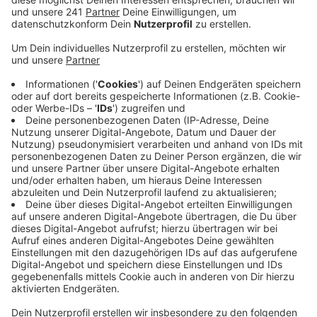
Das sagen uns mehrere Kitaträger im Bergischen.
Veröffentlicht:
Montag, 12.04.2021 18:35
Anzeige
Der eingeschränkte Regelbetrieb verlangt den Eltern
einiges ab. Zehn Betreuungsstunden in der Woche sind
gestrichen und das ist mittlerweile für immer mehr
berufstätige Eltern von kleinen Kindern kaum zu
stemmen, heißt es. Die Kitas sind also überwiegend
gut besucht in Zeiten der Pandemie - anders sieht es
aktuell in der Notbetreuung der Grundschulen aus. Hier
sind die OGSen nur zu etwa 20 Prozent ausgelastet.
Da für diese Woche erneut der Distanzunterricht an
den Grundschulen ausgerufen wurde, lassen viele
Eltern ihre Kinder im heimischen Umfeld lernen. Auf die
angekündigten Selbsttests für die Kindergartenkinder