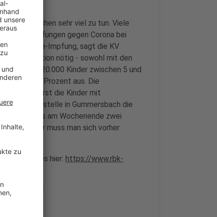
ern-Gesprächen sehr viel zu tun. Viele
agen. Die Impfungen gegen Corona bei
e Erwachsenen-Impfung, sagt die KV
re Kommunikation nötig - sowohl mit den
rdrhein fast 620.000 Kinder zwischen 5 und
on 45 bis 60 Prozent aus. Die
prechend erst die Kinder mit
g in der Impfstelle in Gummersbach die
gischen gibt es am Wochenende zwei
id - auch hier muss man sich vorher
Kreis gibt es hier:
https://www.rbk-
gibt es hier:
x.shtml