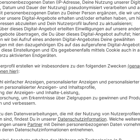
Die Kinderarztpraxen hätten mit den begleitenden Elt
Eltern haben bei der Corona-Schutzimpfung viele Fr
Kindern nimmt deutlich mehr Zeit in Anspruch als di
Nordrhein. Es sei mehr Anleitung und auch intensive
Kindern als auch mit den Eltern. Laut KV leben in No
11 Jahren - die KV geht von einer Impfbereitschaft v
Kinderarztpraxen werden der STIKO-Empfehlung ents
Vorerkrankungen impfen. Außerdem startet ab Freita
Kinderimpfung mit Voranmeldung. Im Rheinisch-Ber
Impfangebote für Kinder - in Bensberg und in Bursche
anmelden.
Termine für Kinderimpfungen im Rheinisch-Bergischen 
direkt.de/impfung-covid-19.aspx
Termine für Kinderimpfungen im Oberbergischen Kreis 
https://www.obk.de/cms200/aktuelles/sars/iz/inde