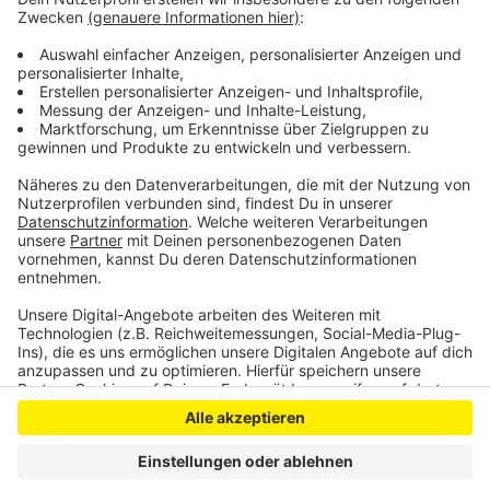
stehen weitere Testergebnisse aus. Die Versorgung
der Pflegeheime ist sichergestellt, heißt es vom Kreis.
Dieser meldet am Samstag insgesamt 115 neue
Corona-Fälle, die Inzidenz liegt bei knapp 262.
Anzeige
Anzeige
Anzeige
Anzeige