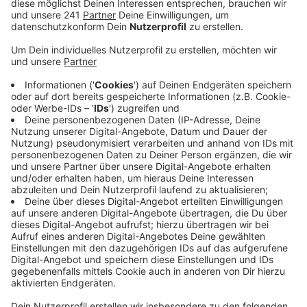
Pflegeheimen.
Veröffentlicht:
Samstag, 24.04.2021 12:25
Anzeige
Wie bereits berichtet ist das „Haus Thiele“ betroffen.
Bei 17 Bewohnern und sieben Mitarbeitern konnte
inzwischen die britische Virusvariante festgestellt
werden. Bei allen gibt es bisher einen milden
Krankheitsverlauf. Im Moment sieht es so aus als
hätten die Schutzimpfungen Wirkung gezeigt, so die
Leiterin des Oberbergischen Gesundheitsamts. Warum
es trotz Impfungen zu Corona-Infektionen gekommen
ist, wird zurzeit ermittelt. Im Seniorenwohnzentrum
Radevormwald sind aktuell ein Bewohner und ein
Mitarbeiter positiv getestet worden. Auch hier werden
die näheren Umstände noch ermittelt. Außerdem