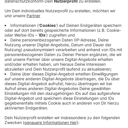
die Stadt die neuen Bescheide.
Veröffentlicht:
Dienstag, 21.01.2025 06:15
Anzeige
Die neue Berechnung der Grundsteuer sorgt dafür,
dass Grundstückseigentümer zum Teil tiefer in die
Tasche greifen müssen, zum Teil aber auch weniger
bezahlen müssen. Die Info-Veranstaltung beginnt um
18 Uhr im Forum der Montanusschule, eine Anmeldung
ist nicht nötig. Viele Infos zur Grundsteuerreform hat
die Stadt auch online gestellt. Ihr findet sie
hier
.
Anzeige