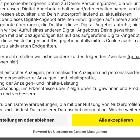
Der SPD-Antrag zum Bau der Halle an einem anderen 
zuvor nur denkbar knapp abgelehnt worden (21 zu 21 
abgelehnt).
Anzeige