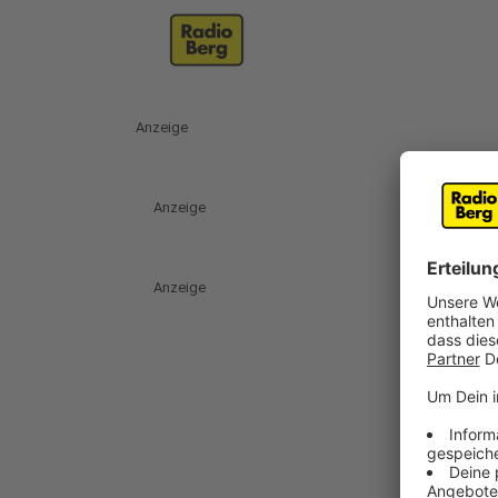
Anzeige
Anzeige
Anzeige