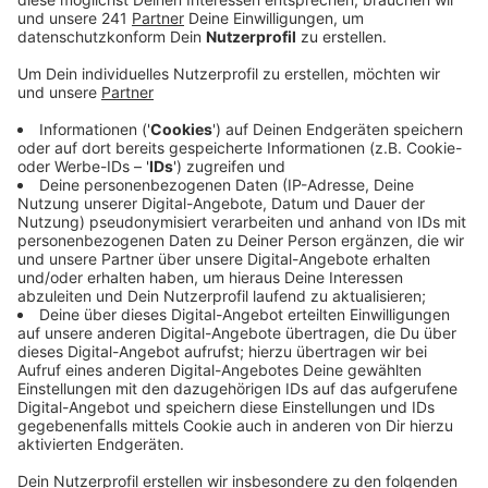
Veröffentlicht:
Dienstag, 25.08.2020 16:42
Anzeige
Der besondere Vorteil einer solchen Bahn: Sie steht
auf Stelzen – und kann somit ohne größere
Umbaumaßnahmen auch wichtige
Hauptverkehrsstraßen kreuzen, ohne dass hier neue
Trassen oder ähnliches gebaut werden müssen.
Beispielsweise an der B506. Die
Abstimmungsgespräche zwischen Kreisen, der Stadt
Wipperfürth und den Verkehrsbetrieben laufen aktuell.
Als nächstes wird jetzt geprüft, unter wessen
Zuständigkeit das Projekt laufen soll – dann soll eine
Vorstudie zur Wirtschaftlichkeit folgen. Man liege
damit sehr gut in der Zeit, so ein Sprecher der Stadt