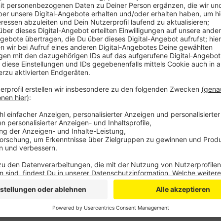
Per Telefonhotline, What´s app oder Mail können Ju
hinterlegen, Unternehmen können freie Lehrstellen m
IHK Bewerber und Firmen zusammen. Die Ausbildungsh
vielen Jahren. Tausende Stellen konnten damit last 
IHK.
Weitere Infos dazu gibt es
hier
.
Anzeige