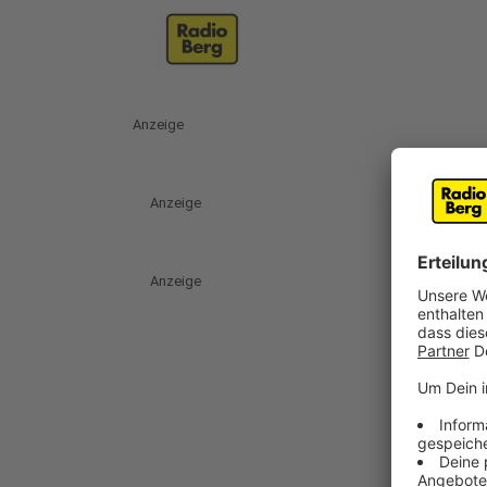
Anzeige
Anzeige
Anzeige