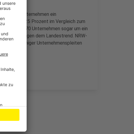
r rund 50 Unternehmen ein
Anstieg von 25 Prozent im Vergleich zum
Zahl mit über 70 Unternehmen sogar um ein
uft damit entgegen dem Landestrend. NRW-
res etwas weniger Unternehmenspleiten