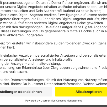
In Oberberg mussten zwischen Januar und Septembe
Insolvenzverfahren beantragen, das bedeutet einen 
Vorjahreszeitraum. Im Rheinisch-Bergischen lag die 
Drittel höher. Die Entwicklung im Bergischen verlä
weit gab es in den ersten neun Monaten dieses Jah
als vor einem Jahr.
Anzeige