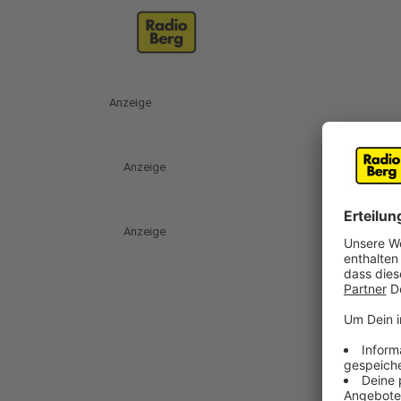
Anzeige
Anzeige
Anzeige