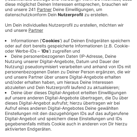
Anzeige
Die Forderung der Wohnhilfen: Die Mieten im
Sozialwohnungsbau im Oberbergischen müssen
niedriger werden.
Es gibt immer mehr Menschen ohne Wohnung auch bei
uns im Bergischen. Am Mittwoch ist Tag der
Wohnungslosen - das nehmen auch die Wohnhilfen
Oberberg zum Anlass für verschiedene Aktionen in der
Gummersbacher Fußgängerzone, um ein Zeichen zu
setzen. Unter anderem können sich am Vormittag
Interessierte und Betroffene austauschen und ins
Gespräch kommen.
Im Oberbergischen waren im letzten Jahr 1400
Menschen ohne Wohnung, im Rheinisch-Bergischen