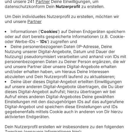
Veröffentlicht:
Mittwoch, 04.09.2019 12:59
Anzeige
Hohe Umsätze und überwiegend steigende Preise
– so überschreibt der Gutachterausschuss für
Grundstückswerte im Oberbergischen Kreis seinen
Bericht für das erste Halbjahr. Die Preise für
freistehende Ein- und Zweifamilienhäuser sind im
Südkreis um drei und im Nordkreis um fünf
Prozent gestiegen. Im Schnitt hat ein solches
Haus 195.000 Euro gekostet. Für eine neue
Eigentumswohnung mussten sieben Prozent mehr
auf den Tisch gelegt werden als im
Vorjahreseitraum. Gebrauchte
Eigentumswohnungen sind in Oberberg sogar um
bis zu 20 Prozent teurer geworden.