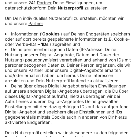
Anzeige
Die Zahl der täglichen Impfungen in den Impfzentren
wird immer geringer. Haben sich zu Hochzeiten 1800
Menschen und mehr pro Tag gegen Corona im
jeweiligen Impfzentrum impfen lassen, sind es jetzt
jeweils nur noch maximal 300. Das melden beide
bergischen Kreise - die Zahlen sind sowohl im
Impfzentrum in Bergisch Gladbach als auch in
Gummersbach ähnlich.
Das Gladbacher Impfzentrum hat seine
Öffnungszeiten auch bereits eingeschränkt: Es hat nur
noch in der Woche geöffnet, am Wochenende ist es
geschlossen. Ab Oktober kann man sich dann weiterhin
in den Hausarztpraxen im Bergischen impfen lassen.
Wie es dann mit den mobilen Impfangeboten