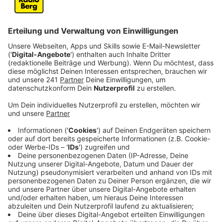
Anzeige
Bundesweit gehört die AfD zu den Verlieren der
Bundestagswahl – bei uns im Oberbergischen hat sie
überdurchschnittlich viele Stimmen geholt, das zeigt
eine Wahlanalyse der Initiative "Oberberg ist bunt,
nicht braun".
Waldbröl im Oberbergischen, eine beschauliche
Kleinstadt mit knapp 20 000 EinwohnerInnen, viel
Natur, einem überregional bekannten Viehmarkt und
überdurchschnittlich vielen AfD – WählerInnen. Die
AfD hat dort mit knapp 16 Prozent mehr als doppelt
so viele Stimmen bekommen, wie im NRW-weitem
Durchschnitt, der lag bei 7,1, Prozent.
Schon im Jahr 2017 hatte die AfD im Wahlbezirk