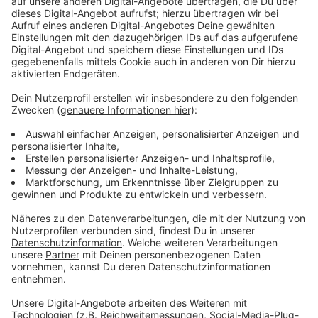
Waldbröl-Maibuche mit 50 Prozent (aktuell 42,8) der
Stimmen einen NRW-weiten Spitzenwert erreicht.
Die Initiative „Oberberg ist bunt, nicht braun“, hat das
Ergebnis analysiert. Sie kommt zu dem Schluss, dass
der Stimmanteil für die AfD in Waldbröl und auch
anderswo im Oberbergischen da besonders hoch ist,
wo besonders viele russlanddeutsche (Spät-)
Aussiedler leben.
Die AfD hat im Oberbergischen auch in Gummersbach-
Bernberg (35,6 und 25,0 Prozent in zwei Wahlbezirken)
und in Reichshof-Denklingen (28,0)
überdurchschnittlich viele Stimmen bekommen.
Laut Wahlanalyse ist der Stimmanteil für die AFD vor
allem da sehr hoch, wo viele russlanddeutsche
Spätaussiedler leben. 4.000 leben alleine in Waldbröl.
Professor Jannis Panagiotidis von der Uni in Osnabrück