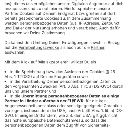
hat sich ausführlich mit dem Thema beschäftigt. Er
sagt, russlanddeutsche Spätaussiedler - die selbst
Migranten sind - hätten bis 2015 traditionell die CDU
gewählt, dann gab es die große Flüchtlingswelle und
viele Spätaussiedler waren dann von der
Flüchtlingspolitik der CDU enttäuscht. Sie selbst
leben oft isoliert in Ortsteilen zusammen und
integrieren sich nur schwer.
Zur Problematik der hohen AfD hinzu kommt, dass in
den Wahlbezirken, in denen die AfD viele Stimmen
bekommen hat, die Wahlbeteiligung grundsätzlich sehr
niedrig war. Deshalb will das "Netzwerk gegen Rechts"
im Oberbergischen Ende Oktober überlegen, wie man
diese politikverdrossenen Menschen erreichen kann.
Anzeige