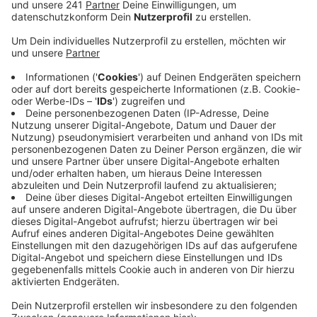
Veröffentlicht:
Montag, 24.04.2023 13:20
Anzeige
Am Montagabend will die Bahn bei einer Info-
Veranstaltung im Bergischen Löwen mit den
Gladbachern ins Gespräch kommen und sie über den
Ausbau in ihrer Stadt informieren. Konkret geht es um
den Abschnitt zwischen dem Gladbacher Bahnhof und
der Tannenbergstraße.
Die Pläne dazu liegen seit letztem Montag aus – noch
bis einschließlich 15. Juni können Einwände abgegeben
werden. Neben dem Gleisausbau soll außerdem der
Gladbacher Bahnhof modernisiert und der Übergang an
der Tannenbergstraße aufgelöst werden.
Die Info-Veranstaltung beginnt um 18 Uhr 30 im