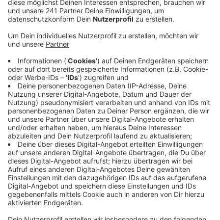
Fabrik ziehen.
Veröffentlicht:
Donnerstag, 04.09.2025 17:07
Anzeige
Eigentlich sollte die Bücherei schon in diesem Monat
aus dem Ausweichquartier im ehemaligen
Textilgeschäft Kreuder ausziehen; und der
Innenbereich wäre auch schon bereit. Allerdings
braucht die Kattwinkelsche Fabrik spezielle
Oberlichter. Weil es sich um ein denkmalgeschütztes
Gebäude handelt, müssen die extra angefertigt
werden. Drei dieser Lichter wurden bei dem Brand vor
einem Jahr zerstört; wann der Ersatz geliefert wird, ist
noch nicht klar. Laut Stadt bleibt die Bücherei
voraussichtlich noch bis Ende des Jahres im
Ausweichquartier. Im Sommer letzten Jahres hatten