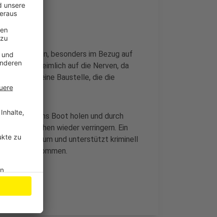
e sicher fühlen, besonders im Bezug auf
Leuten unheimlich auf die Nerven, da
nalität ist eine Baustelle, die die
schulen mit ins Boot holen und durch
nd Jugendlichen wieder verringern. Ein
iegen" schon um und unterstützt kriminell
igen Weg zu kommen.