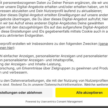
Anzeige
Die Menschen wollen sicher sein und sich zuhaus
Einbrüche. Geldautomatensprengungen gehen den 
sind wir noch nicht gut genug. Auch die Jugendkrimi
Polizei aber nicht alleine bearbeiten kann.
Da möchte Reul vor allem die Eltern, Kitas und Grund
Präventionsmaßnahmen die Kriminalität bei Kindern u
Projekt setzt die Polizei im Bergischen mit "Kurve kr
gewordene Jugendliche dabei, wieder auf den richt
Anzeige