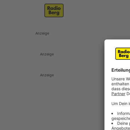
Anzeige
Anzeige
Anzeige