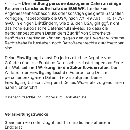
ist großartig auf seine Weise." Während er bei
Kollaborationen die Geschichten und musikalischen
Welten anderer Künstler erkunden könne, sei das
Schreiben eigener Songs eine Möglichkeit, seine
persönliche Geschichte zu erzählen.
Anzeige
Besondere Verbindung zu Deutschland
Anzeige
Dalton hat eine enge Beziehung zu Deutschland
aufgebaut. "Deutschland hat mich in den letzten
Jahren wirklich herzlich aufgenommen", sagt er. Er
pendelt regelmäßig zwischen Seattle und Berlin und
hat nicht nur eine deutsche Band, sondern auch ein
deutsches Management. "Ich habe hier eine