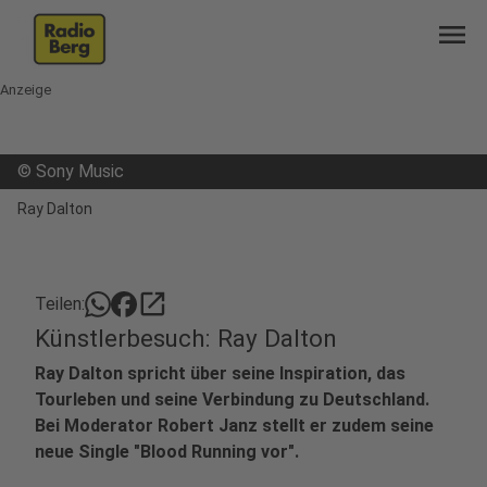
menu
Anzeige
©
Sony Music
Ray Dalton
open_in_new
Teilen:
Künstlerbesuch: Ray Dalton
Ray Dalton spricht über seine Inspiration, das
Tourleben und seine Verbindung zu Deutschland.
Bei Moderator Robert Janz stellt er zudem seine
neue Single "Blood Running vor".