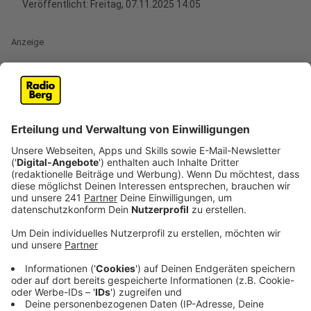
Veröffentlicht:
Freitag, 07.11.2025 14:05
Anzeige
Der Singer und Songwriter Ray Dalton, bekannt durch
seinen Durchbruch vor zwölf Jahren mit Macklemore
und Ryan Lewis, hat kürzlich seine neue Single "Blood
Running" veröffentlicht. Der Song ist eine Hommage
an die Menschen, die ihn inspirieren und unterstützen.
"Der Song handelt davon, was dein Blut in Wallung
bringt, was dich antreibt", erklärt Dalton. Während
seiner ersten Headliner-Tour, die größtenteils
ausverkauft war, habe er sich von der Liebe seiner
Fans und der Energie der Konzerte beflügelt gefühlt.
"Es hat mich motiviert, härter zu arbeiten und mehr
Songs zu schreiben."
Anzeige