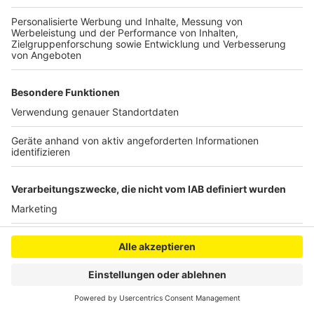
wunderschöne Community gefunden", betont er.
Autoren: Joachim Schultheis & Robert Janz
Anzeige
Anzeige
Anzeige
Anzeige