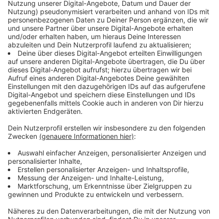
Anzeige
Ray Dalton im Interview: Leben aus dem
Koffer
Anzeige
Das Tourleben beschreibt Dalton als herausfordernd,
aber auch bereichernd. "Alles, was ich brauche, passt in
meinen Koffer - von meinem Tennisschläger bis zu
kleinen Erinnerungsstücken von zu Hause", erzählt er.
Besonders schätzt er die enge Verbindung zu seiner
Crew, die aus verschiedenen Ländern stammt. "Sie sind
wie eine zweite Familie für mich", sagt Dalton und
berichtet von lustigen Momenten, wie Streichen, die