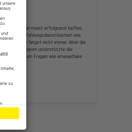
ucherschützer meist erfolgreich helfen,
robleme mit Zahlungsdienstleistern wie
eift nämlich längst nicht immer. Aber die
ägen und Seminaren unterstützte die
mer, wenn es um Fragen wie erneuerbare