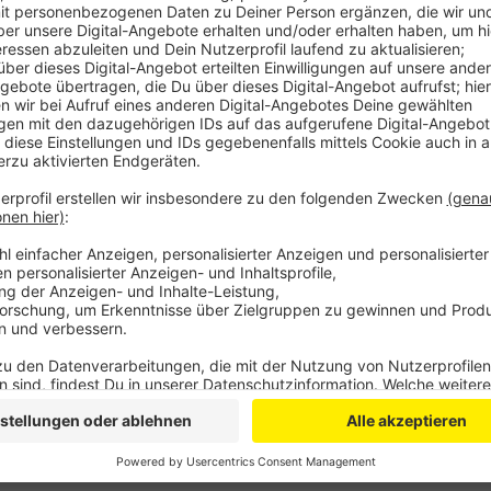
Anzeige
Bei über 2.200 Rechtsberatungen konnten die Verbra
heißt es im Jahresbericht. Zentrales Thema waren P
Paypal oder Klarna. Der versprochene Käuferschutz gr
Beratungsstelle half nicht nur bei Betrug: Mit Vortr
Verbraucherzentrale zum Beispiel auch Hauseigentü
Energien und Klimaanpassung am Haus ging.
Anzeige