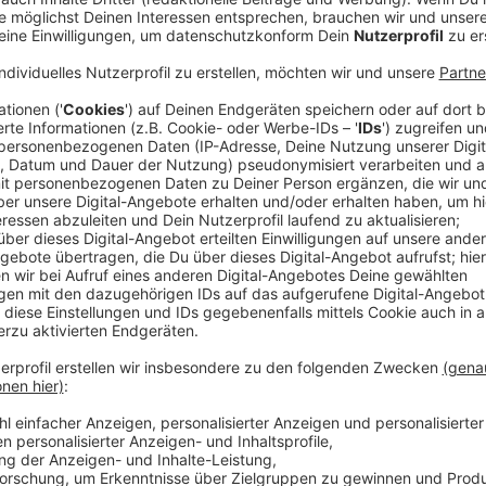
Mein Alter:
44 Jahre
Mein Beruf:
Offizier der deutschen Bundeswehr
Mein Wohnort:
Remscheid-Lüttringhausen
Ich bin politisch aktiv, weil
ich aktiv mitgestalten 
Ebene als auch im Landtag für die Bürgerinnen und B
Mein größtes politisches Vorbild ist
Konrad Adenau
Art Politik zu machen mich bis heute beeindruckt.
Diese drei Themen liegen mir besonders am Herz
Ich möchte, dass wir alle weiterhin sicher in No
jedes Jahr 3.000 neue Polizeikräfte einstellen, 
Sicherheit.
Ich wünsche mir ein familienfreundliches NRW. 
Lehrkräfte einstellen und ein beitragsfreies drit
Unser Bergisches Land muss lebenswerte Heimat