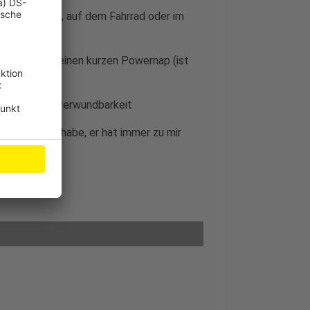
er Badewanne, auf dem Fahrrad oder im
Zeit so:
für einen kurzen Powernap (ist
erkraft:
Unverwundbarkeit
h angestellt habe, er hat immer zu mir