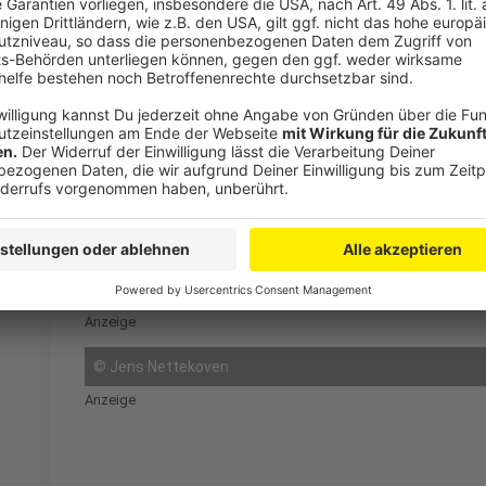
Wenn ich nicht arbeite, findet man mich hier:
in d
Garten.
Wenn ich im Aufzug stecken bleibe, nutze ich die 
tatsächlich schon passiert)
Wenn ich ein Superheld wäre, wäre das meine Sup
In meiner Jugend war ich
Opas Liebling. Egal was ic
gehalten und gesagt: „Lass dat Jüngelche doch!“
Anzeige
©
Jens Nettekoven
Anzeige