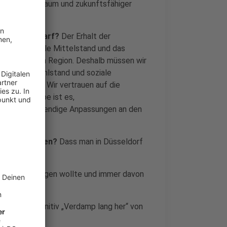
lbarem Wohnraum und zukunftsfähiger
andlungsbedarf?
Der Erhalt der
Der industrielle Mittelstand und das
er bergischen Region. Deshalb müssen wir
tsplätze, Wohlstand und soziale
it Verboten. Wir vertrauen auf die
nsere Aufgabe ist es,
fen, die notwendige Anpassungen an den
erleichtern.
sche erreichen?
Dass man in Düsseldorf
h Verbrecher jagen wollte und immer davon
en.
ele! Aber definitiv „Verdamp lang her“ von