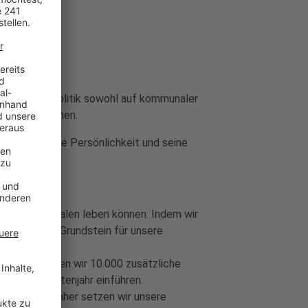
möchte, um Politik sowohl auf kommunaler
ürger zu machen.
er, weil seine Persönlichkeit und seine
en:
rdrhein-Westfalen leben können. Indem wir
legen wir den Grundstein für unsere
Deshalb werden wir 10.000 zusätzliche
tes Kindergartenjahr einführen.
 bleiben. Daher setzen wir unsere