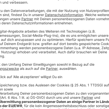
Förderung von attraktiven Innenstädten, bezah
Infrastruktur konsequent fort.
Wo sehen Sie im Oberbergischen den größten H
Wirtschaftskraft ist eine zentrale Herausforderung. 
Handwerk bilden das wirtschaftliche Rückgrat unser
beides schaffen: Das Klima schützen und gute Arbei
Sicherheit erhalten. Die Energiewende gelingt nicht m
Innovationskraft unserer bergischen Unternehmen. U
wirtschaftspolitische Rahmenbedingungen zu schaf
Klimawandel und die aktuelle geopolitische Situation 
Was können Sie in Düsseldorf für das Oberbergi
versteht, was uns in Radevormwald bewegt.
Als Kind war mein Berufswunsch
Polizist, weil ic
geträumt habe, mit Blaulicht durch die Stadt zu fahr
Dieses Lied kann ich Wort für Wort mitsingen:
Vi
BAP.