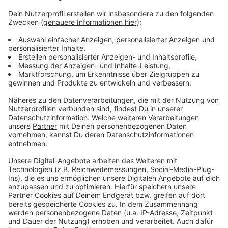
Jogi Löw ist der schönste Bundestrainer aller Zeiten
und aller Zeiten, die da noch kommen werden und noch
dreimal hin und zurück. Quasi im Alleingang hat er aus
einem rüden Haufen die "Fashion's-Eleven" geformt.
Selbstverständlich immer dabei: Sein Handy, mit dem
er in lieb gewonnener Manier per Sprachnachricht von
seinen Erlebnissen berichtet. Eben Jogis
Sprachnachricht, die Fußball-Comedy.
Anzeige
Anzeige