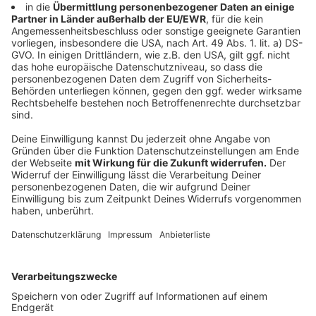
Die Bewerbung für den Jugendlandtag erfolgt direkt
über den Abgeordneten, dessen Rolle man während
der drei Tage einnimmt. Welcher Abgeordnete für den
eigenen Wahlkreis gewählt ist, kann man online über
die Homepage des Landtags herausfinden
. Die
Bewerbungsfristen der Abgeordneten sind
unterschiedlich: Bei einigen kann man sich nur noch bis
zum
15. Juli
bewerben, bei anderen noch bis Ende des
Monats. Das genaue Datum schreibt jeder
Abgeordnete in seiner Online Anzeige aus.
Um sich zu bewerben, müssen die Bewerberinnen und
Bewerber
zwischen 16 und 20 Jahre alt sein,
aus NRW stammen
und sie dürfen noch nicht an einem