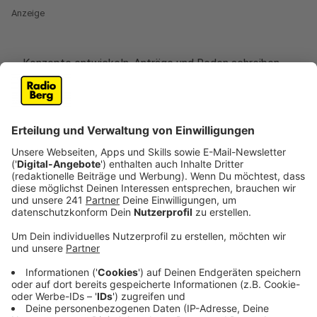
Anzeige
Konzepte entwickeln, Anträge und Reden schreiben,
Experten zuhören: Vom
13. bis 15. November 2025
ist
es wieder soweit, Jugendliche aus ganz NRW kommen
im Landtag in Düsseldorf zusammen, um am
Jugendlandtag teilzunehmen. Der Jugendlandtag ist
ein Planspiel, bei dem Jugendliche die Möglichkeit
haben, den Landtag komplett nachzuspielen. Jeder
schlüpft für drei Tage in die Rolle eines Abgeordneten.
Und wie im richtigen Leben werden auch im
Jugendlandtag Ausschüsse gebildet, Fraktionen
treffen und organisieren sich und Pressekonferenzen
werden abgehalten. Am letzten Tag kommen alle in
einer großen Plenarsitzung – also einer großen
Versammlung - zusammen, beraten sich und stimmen
ab. Für Landtagspräsident André Kuper ist der