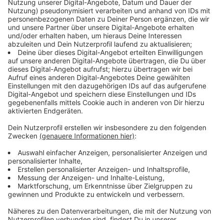
Jugendlandtag ein sehr wichtiges Event im Jahr:
"Demokratie ist keine Selbstverständlichkeit. Und hier
im Landtag wird über die Zukunft des Landes NRW
entschieden, und diese Zukunft mitzugestalten und
das alles einmal in der Praxis zu erleben, ist es immer
wert, dabei zu sein."
Anzeige
Themenauswahl beim Jugendlandtag
Anzeige
Die Themen, die während dieser drei Tage diskutiert
werden, sind Themen, mit denen sich jeder
Jugendliche auseinandersetzen kann. Sie werden
sogar von Jugendlichen ausgewählt, die in den
vergangenen Jahren am Jugendlandtag teilgenommen