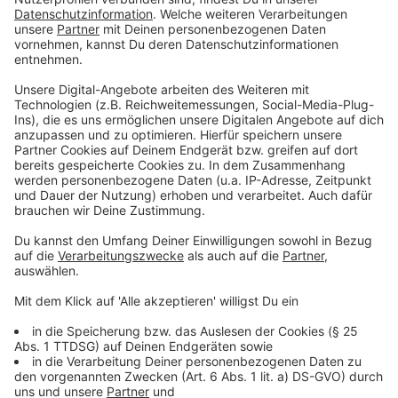
haben. Aus insgesamt 10 Themen dürfen sich die
jungen Abgeordneten zwei aussuchen, die dann in
Fraktionssitzungen, Ausschüssen, Experten-
Anhörungen und im Plenum beraten werden. "Wählen
ab 16, wie ist die Situation an meiner Schule, wie wäre
es mit einem kostenlosen ÖPNV-Ticket für
Jugendliche - das alles waren Themen, über die unter
anderem in den letzten Jahren diskutiert wurde",
erzählt Dagmar Hanses, jugendpolitische Sprecherin
der Grünen. "Die Ergebnisse, die die Jugendlichen zu
diesen Themen erarbeiten, gehen dann sogar auch
zurück in unseren Erwachsenen-Landtag. Und da
setzen wir uns dann damit auseinander."
Anzeige
Bewerben direkt bei den Abgeordneten
Anzeige