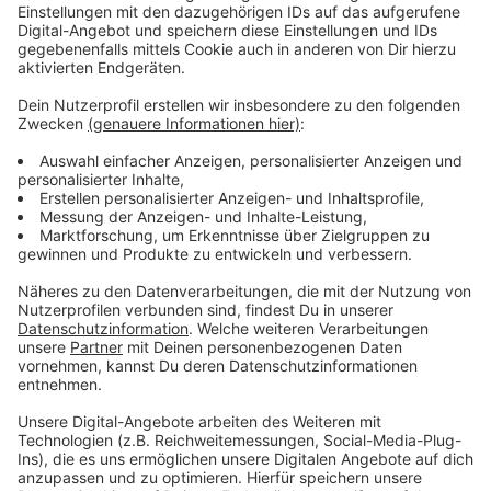
geklebt, ich machte das ganze Dorf inklusive dem
gesamten Internet und allen Kollegen in der Radio
Berg Redaktion bekloppt. Fast vier Wochen lang
passierte nichts, außer dass ich kurz davor war, eine
Selbsthilfegruppe für verlassene Katzen-Frauchen zu
gründen. Und dann überschlugen sich die Ereignisse: Ein
Anruf von Tasso: Daisy wurde gesehen. Wieder ein
Anruf: Leider Fehlalarm. Noch ein Anruf: Daisy wurde
gefunden, aber leider tot im Bauhof abgegeben. Die KI
war sich sicher. Zum Glück irrt sie auch mal. Wieder ein
Anruf: Daisy wäre so 10 Kilometer von Zuhause
gefunden worden und würde jetzt in einem
Hundekörbchen auf mich warten! Und da war er: Nach
4 langen Wochen: Mein „Magic Moment“: Die Göttin in
einem Hunde-Körbchen. Egal, ich habe meine „Crazy
Daisy“ wieder und verehre sie abgöttisch. Letztendlich
ist sie wohl wirklich in das Auto einer Frau gestiegen,
die dann auch eine Göttin Zuhause haben wollte. Aber
es ist ja gut ausgegangen: Jetzt arbeite ich daran,