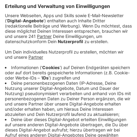
Was war Dein „Magic Moment“?
An meinem Magic Moment sind quasi die alten
Ägypter schuld. Sie haben Katzen schließlich als
Götter verehrt und das können wir jetzt ausbaden.
Meine Katze „Daisy“ ist auch eine Göttin und wer das
nicht einsieht, hat ein Problem. Sie schmeißt sich
jedem vor die Füße und verfolgt ihn solange, bis er
kapiert, dass er sich unterordnen muss. Genau deshalb
ist sie wohl auch in ein Auto gestiegen und einer
fremden Frau bis nach Hause gefolgt.
Aber von vorne: Es war ein stinknormaler Samstag. Als
gutes Personal hatte ich ihr Dreigänge-Menü
vorbereitet. Aber keine Spur von Madame. Tag 1, Tag
2, Tag 3 waren um, Daisy war weg und meine Nerven
auch. Ich rief den Notstand aus, engagierte einen
Suchtrupp – Danke Melanie, Du bist toll! Melanie hilft
ehrenamtlich Katzen zu suchen. Plakate wurden