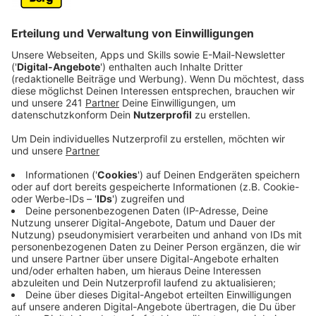
Veröffentlicht:
Donnerstag, 08.02.2024 06:42
Anzeige
Vor allem im Zülpicher Viertel, auf den Ringen und in
der Altstadt. Aufgrund der politischen Lage, wird die
Synagoge wie bereits am 11.11. mit Gittern und
Bereitschaftspolizei geschützt. Die Polizei bittet
außerdem bei der Wahl der Kostüme auf politische
Provokationen oder täuschend echten Waffen zu
verzichten.
Um zu kontrollieren, ob an den Kontrollschleusen zum
Zülpicher Viertel alles korrekt läuft, sind dort der Zoll
und das Ordnungsamt im Einsatz. Dabei geht es zum
Beispiel darum, dass keine Feiernden gegen
Bestechung durchgelassen werden. Wer plant, dort zu