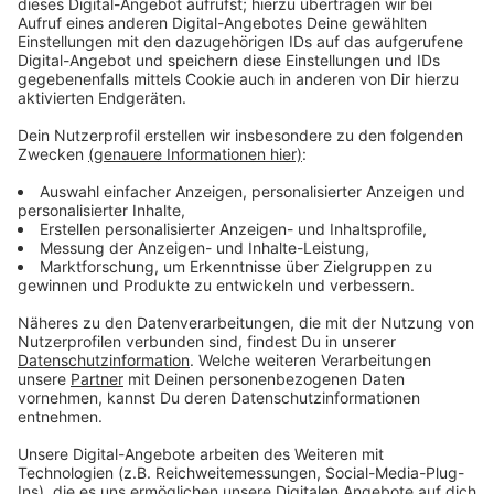
feiern, muss aber unter anderem Lautsprecher zu
Hause lassen: Sie sind aus Sicherheitsgründen
verboten.
Ein weiterer Schwerpunkt der Einsatzkräfte soll das
Verhindern von Wildpinklern sein. Es drohen Bußgelder
von bis zu 200 Euro. Die Polizei will mit einem
Großaufgebot stadtweit präsent sein, um
Schlägereien aber auch Belästigungen zu verhindern.
Sie warnt außerdem vor Taschendieben im Gedränge.
Anzeige
Viele Sperrungen in der Stadt
Anzeige
Wird es wegen der vielen Feiernden zu voll, hält die