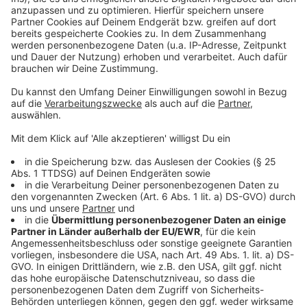
KVB aus Sicherheits-Gründen nicht mehr am Heumarkt.
Auch rund um den Barbarossaplatz und die Ringe
fahren die Bahnen anders als sonst. Darum aufs Auto
auszuweichen, ist aber keine gute Idee – vor allem in
der Innenstadt. Hier gibt es zahlreiche Sperrungen:
Unter anderem kann die Luxemburger Straße zwischen
Barbarossaplatz und Weißhausstraße gesperrt werden.
Dort werden nämlich die Feiernden aus dem Kwartier
Latäng auf die Uni Wiesen geleitet. Außerdem sind
praktisch alle Nebenstraßen im Kwartier Latäng und
der Altstadt dicht.
Anzeige
Anzeige