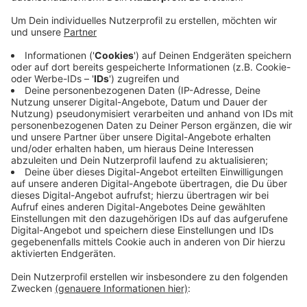
Eingänge ins Viertel gelangen.
Veröffentlicht:
Mittwoch, 11.01.2023 06:41
Anzeige
So soll gefährliches Gedränge verhindert werden. Eine
Alternativveranstaltung etwa auf den Ringen wird es
nicht geben, dafür soll die Uniwiese mit DJ und
Getränkeverkauf als Ausweichfläche dienen. Am
Montag ist das Sicherheitskonzept aber nochmal
Thema im zuständigen Ausschuss. Da kann es noch
Änderungen geben.
Anzeige