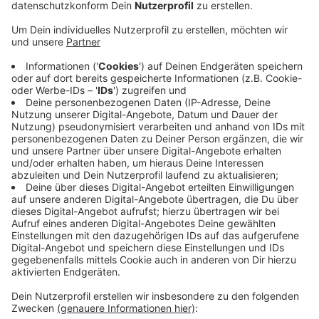
Anzeige
Die Stadt Köln will, dass die beliebten Roboter in den
privaten Gärten nur bis 30 Minuten vor
Sonnenuntergang mähen, danach ist Schluss. Morgens
geht es erst 30 Minuten nach Sonnenaufgang los. So
steht es in einer Unterlage des
Umweltausschusses. Das Land setzt lieber auf
Vernunft als eine neue Vorschrift und will so ein
Verbot nicht übernehmen. Um
die dämmerungs- und
nachtaktiven Igel im eigenen Garten zu schützen,
empfiehlt das Land nach Möglichkeit um die
Mittagszeit mit dem Roboter zu mähen.
Anzeige